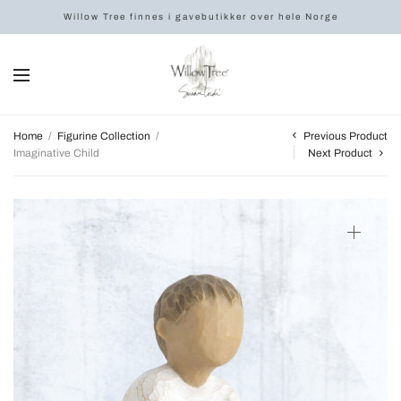
Willow Tree finnes i gavebutikker over hele Norge
Previous Product
Home
/
Figurine Collection
/
Imaginative Child
Next Product