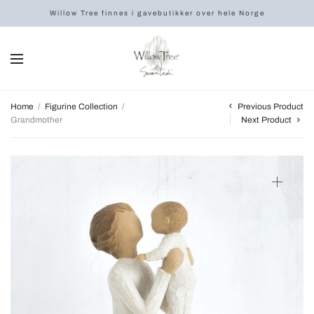
Willow Tree finnes i gavebutikker over hele Norge
Previous Product
Home
/
Figurine Collection
/
Grandmother
Next Product