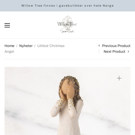
Willow Tree finnes i gavebutikker over hele Norge
Previous Product
Home
/
Nyheter
/
Littlest Chritmas
Angel
Next Product